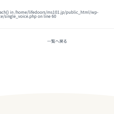
ach() in
/home/lifedoors/ms101.jp/public_html/wp-
e/single_voice.php
on line
60
一覧へ
戻る