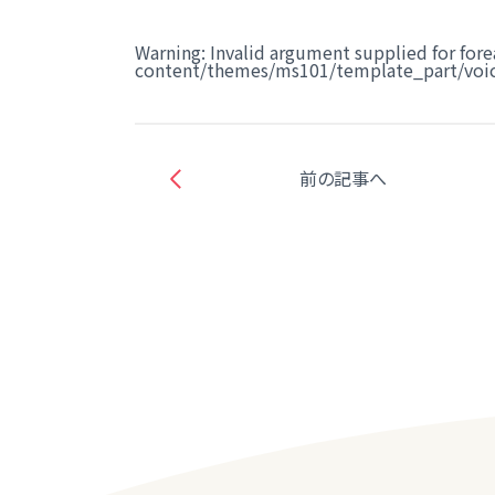
Warning
: Invalid argument supplied for fore
content/themes/ms101/template_part/voic
前の記事へ