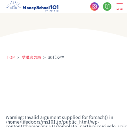
MENU
>
>
TOP
受講者の声
30代女性
Warning
: Invalid argument supplied for foreach() in
/home/lifedoors/ms101.jp/public_html/wp-
content/themes/ms101/template_part/voice/single_voi