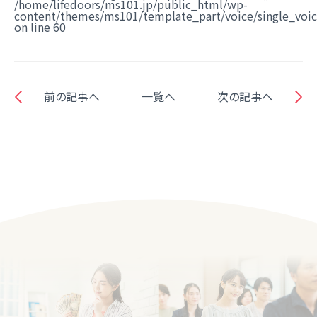
/home/lifedoors/ms101.jp/public_html/wp-
content/themes/ms101/template_part/voice/single_voi
on line
60
前の記事へ
一覧へ
次の記事へ