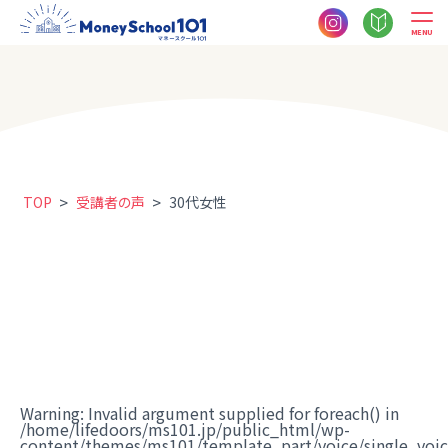
MENU
>
>
TOP
受講者の声
30代女性
Warning
: Invalid argument supplied for foreach() in
/home/lifedoors/ms101.jp/public_html/wp-
content/themes/ms101/template_part/voice/single_voi