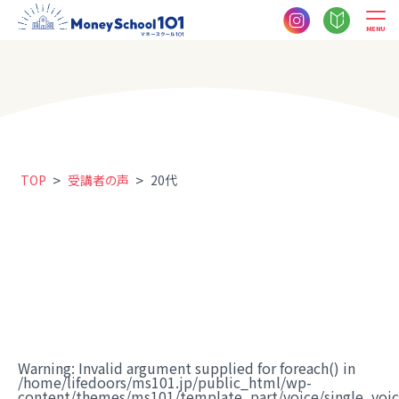
MENU
>
>
TOP
受講者の声
20代
Warning
: Invalid argument supplied for foreach() in
/home/lifedoors/ms101.jp/public_html/wp-
content/themes/ms101/template_part/voice/single_voi