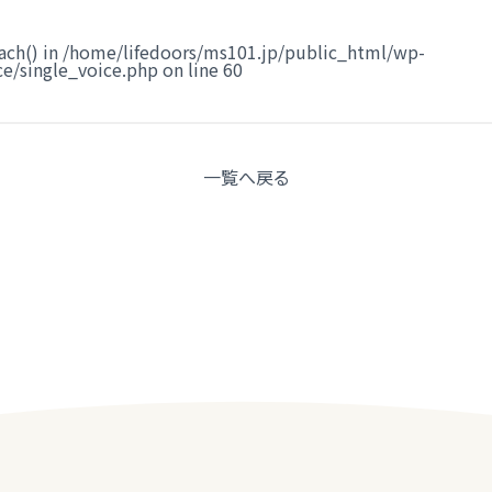
ach() in
/home/lifedoors/ms101.jp/public_html/wp-
e/single_voice.php
on line
60
一覧へ
戻る