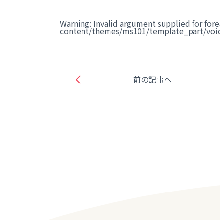
Warning
: Invalid argument supplied for fore
content/themes/ms101/template_part/voic
前の記事へ