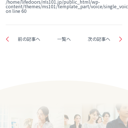
/home/lifedoors/ms101.jp/public_html/wp-
content/themes/ms101/template_part/voice/single_voi
on line
60
前の記事へ
一覧へ
次の記事へ