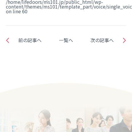
/home/lifedoors/ms101.jp/public_html/wp-
content/themes/ms101/template_part/voice/single_voi
on line
60
前の記事へ
一覧へ
次の記事へ