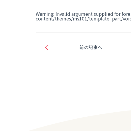
Warning
: Invalid argument supplied for fore
content/themes/ms101/template_part/voic
前の記事へ