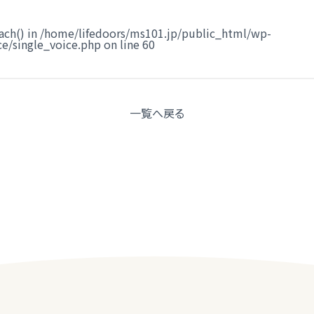
ach() in
/home/lifedoors/ms101.jp/public_html/wp-
e/single_voice.php
on line
60
一覧へ
戻る