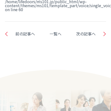
/home/lifedoors/ms101.jp/public_html/wp-
content/themes/ms101/template_part/voice/single_voi
on line
60
前の記事へ
一覧へ
次の記事へ