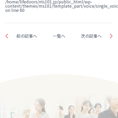
/home/lifedoors/ms101.jp/public_html/wp-
content/themes/ms101/template_part/voice/single_voi
on line
60
前の記事へ
一覧へ
次の記事へ