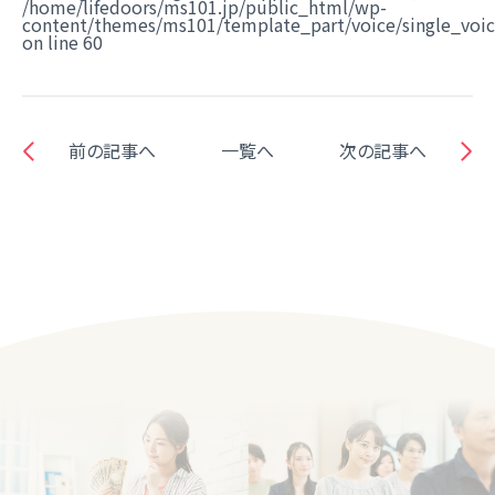
/home/lifedoors/ms101.jp/public_html/wp-
content/themes/ms101/template_part/voice/single_voi
on line
60
前の記事へ
一覧へ
次の記事へ