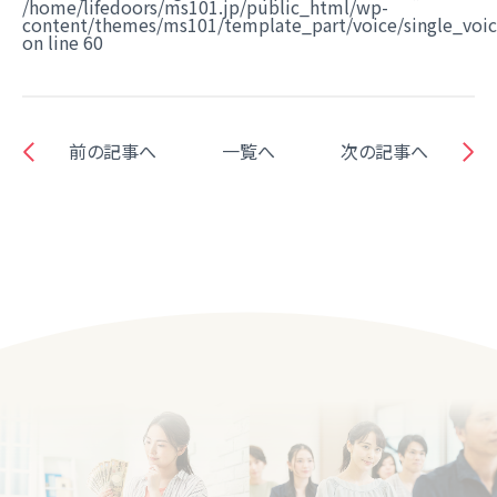
/home/lifedoors/ms101.jp/public_html/wp-
content/themes/ms101/template_part/voice/single_voi
on line
60
前の記事へ
一覧へ
次の記事へ