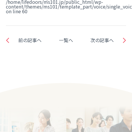
/home/lifedoors/ms101.jp/public_html/wp-
content/themes/ms101/template_part/voice/single_voi
on line
60
前の記事へ
一覧へ
次の記事へ