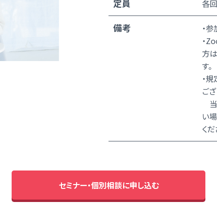
定員
各回
備考
・参
・Z
方は
す。
・規
ござ
当日
い場
くだ
セミナー・個別相談に申し込む