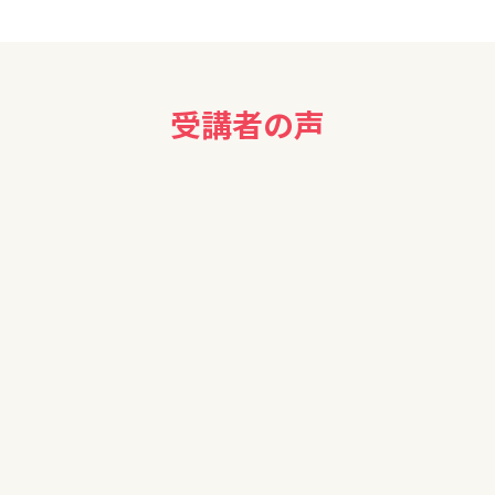
受講者の声
の税金の話など参考になりました。ありがとうございました。
生命保険に入っていますが、いろいろ考えておくとよいことがあると
し、税金のことを全く考えていなかったので、とても参考になりまし