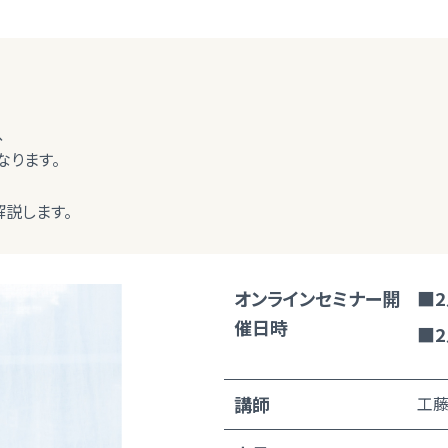
、
なります。
解説します。
オンラインセミナー開
■2
催日時
■2
講師
工藤