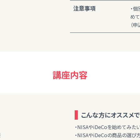
注意事項
・個
めて
（申
講座内容
こんな方にオススメで
・NISAやiDeCoを始めてみた
礎
・NISAやiDeCoの商品の選