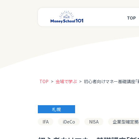
TOP
TOP
>
会場で学ぶ
>
初心者向けマネー基礎講座「新NI
札幌
IFA
iDeCo
NISA
企業型確定拠出