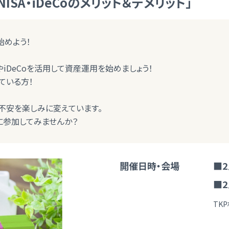
SA・iDeCoのメリット＆デメリット」
始めよう！
やiDeCoを活用して資産運用を始めましょう！
ている方！
不安を楽しみに変えています。
に参加してみませんか？
開催日時・会場
■2
■2
TK