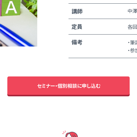
講師
中澤
定員
各回
備考
・筆
・参
セミナー・個別相談に申し込む