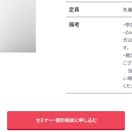
定員
先着
備考
・参
・Z
方は
す。
・規
ござ
当日
い場
くだ
セミナー・個別相談に申し込む