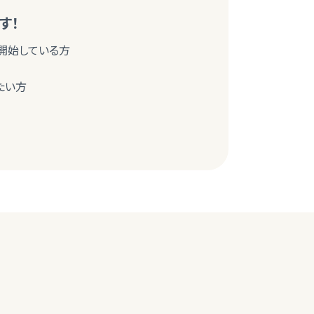
す！
討・開始している方
たい方