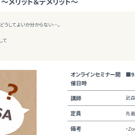
う ～メリット＆デメリット～
後、どうしてよいか分からない…。
して
オンラインセミナー開
■9
催日時
講師
武森
定員
先着
備考
・Z