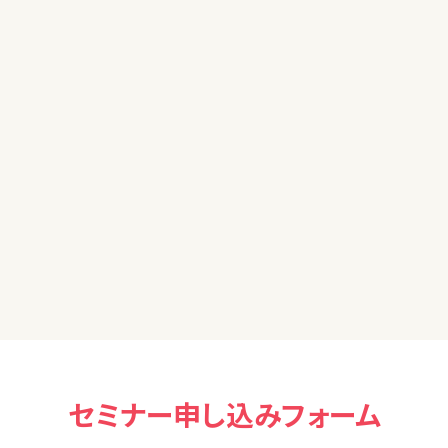
だ内容で、若干眠くなってしまってあやうくついていけなくなりかけ
身について知れば知るほど、投資の面白さにも気が付いていけるよ
全然違っていくのだろうなと改めて感じた講座でもありました。少
いと思います。
セミナー申し込みフォーム