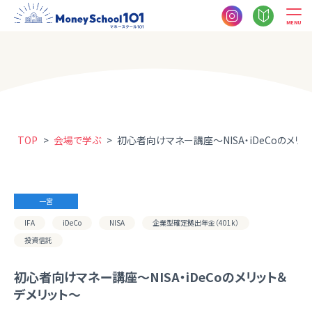
MENU
TOP
>
会場で学ぶ
>
初心者向けマネー講座～NISA・iDeCoのメリ
一宮
IFA
iDeCo
NISA
企業型確定拠出年金（401k）
投資信託
初心者向けマネー講座～NISA・iDeCoのメリット＆
デメリット～