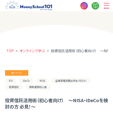
MENU
TOP
>
オンラインで学ぶ
>
投資信託活用術（初心者向け） ～NISA・
オンライン
IFA
iDeCo
NISA
企業型確定拠出年金（401k）
投資信託
資産運用初心者
投資信託活用術（初心者向け） ～NISA・iDeCoを検
討の方 必見！～