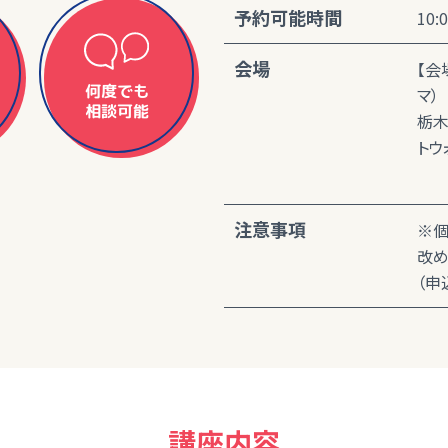
予約可能時間
10:
会場
【会
何度でも
マ）
相談可能
栃木
トウ
注意事項
※個
改め
（申
講座内容