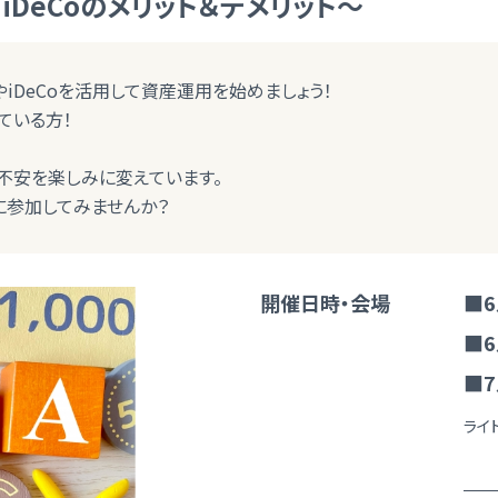
iDeCoのメリット＆デメリット～
やiDeCoを活用して資産運用を始めましょう！
ている方！
不安を楽しみに変えています。
に参加してみませんか？
開催日時・会場
■6
■6
■7
ライ