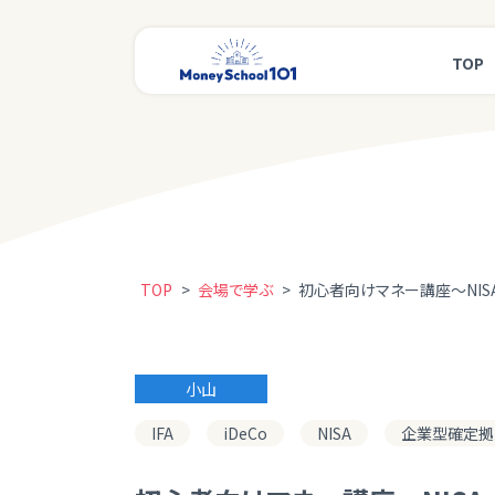
TOP
TOP
>
会場で学ぶ
>
初心者向けマネー講座～NISA
小山
IFA
iDeCo
NISA
企業型確定拠出