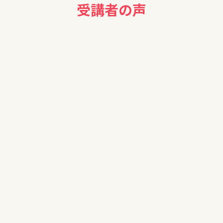
受講者の声
自分で勉強してから、ネット証券で、NISAを始めたいと思います。
わかった気分になったのですが実はわかっていないと思います。なか
後ぜひ、実行できたら、と思いました。