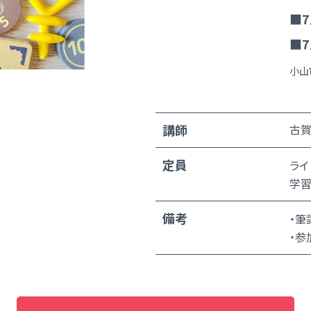
■7
■7
小山
講師
古賀
定員
ライ
学習
備考
・筆
・参