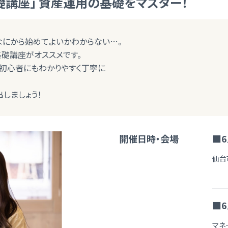
講座」 資産運用の基礎をマスター！
なにから始めてよいかわからない…。
礎講座がオススメです。
、初心者にもわかりやすく丁寧に
しましょう！
開催日時・会場
■6
仙台
■6
マネ