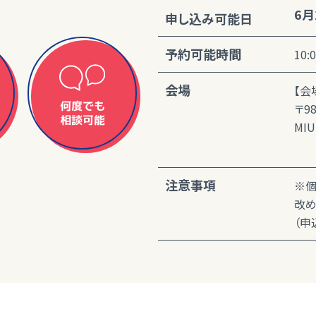
6月
申し込み可能日
予約可能時間
10:
会場
【会
何度でも
〒9
相談可能
MIU
注意事項
※個
改め
（申