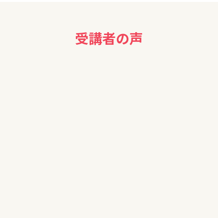
受講者の声
えてはいてもなかなか実行に移せなかったので、いいきっかけとな
のご参加有難うございます。資産運用はひとりで考えると立ち止まっ
容を踏まえて具体的に整理してみたいことがあればいつでもご相