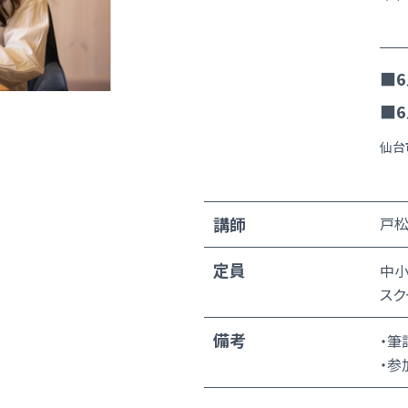
■6
■6
仙台
講師
戸松
定員
中小
スク
備考
・筆
・参