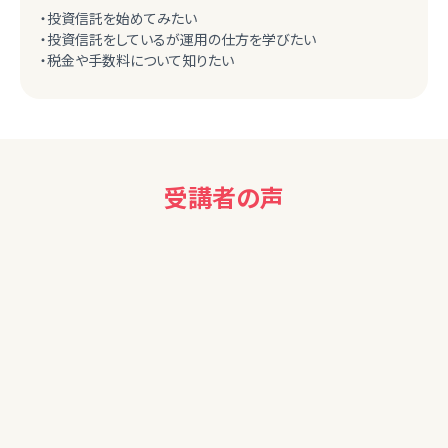
・投資信託を始めてみたい
・投資信託をしているが運用の仕方を学びたい
・税金や手数料について知りたい
受講者の声
60代女性
おかげさまでまた少し整理が出来ました。分かりやすく説明し
ていただきありがとうございました。
次の機会も是非参加させていただきたいです。
20代女性
独学だとNISAの始め方などばかり目が行っていたので、お金