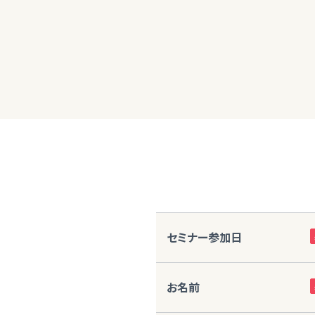
50代女性
お金の勉強をはじめたばかりですが、とて
セミナー参加日
お名前