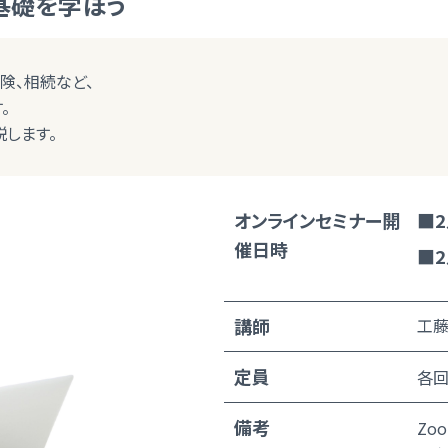
基礎を学ぼう
険、相続など、
。
します。
オンラインセミナー開
■2
催日時
■2
講師
工藤
定員
各回
備考
Zo