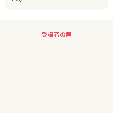
受講者の声
70代女性
保険を考え中だったので、勉強になりました。（入れる保険入れ
ない保険とあり）
歳もとっているので、これから資産を大事に勉強していきたい
と思っています。
50代女性
大変わかりやすかった。自宅に戻って家族と相談してみたい。