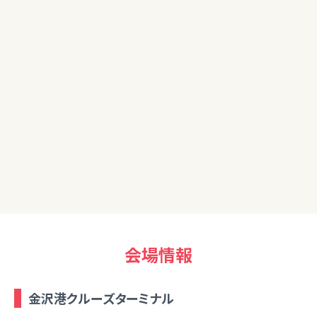
50代女性
改めてお金の知しきがない事をじっかんしました。大変勉強に
なりました。楽しかったです。
20代女性
改めて資産運用の重要性を感じました。自分でも色々と勉強
しつつ今日学んだことを生かしてチャレンジしていきたいです。
ありがとうございました。
会場情報
金沢港クルーズターミナル