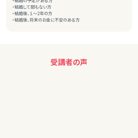
・結婚の予定がある方
・結婚して間もない方
・結婚後、１～2年の方
・結婚後、将来のお金に不安のある方
受講者の声
40代女性
参考になりました。ありがとうございました。
50代男性
貴重なお話ありがとうございました。お話しいただいた内容を
自分に照らし合わせて、今後のNISA運用を考えたいと思いま
す。