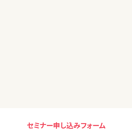
50代男性
金融リテラシーが無く、NISA等の資産運用を行っていないの
で、参加させていただきました。
STEP2 にも参加させていただく予定ですので、引き続き宜し
くお願い致します。
40代
お金について知識がないので今回受けられて参考になりまし
た。ありがとうございました。
セミナー申し込みフォーム