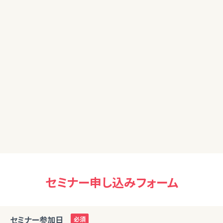
50代女性
様々な控除の活用の仕方を聞けてよかったです。ありがとうご
ざいました。
50代男性
ありがとうございました。iDeCoやNISAについても受講してみ
たいと想います。
セミナー申し込みフォーム
セミナー参加日