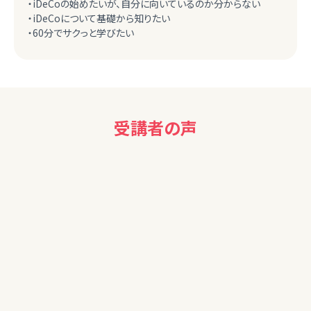
・iDeCoの始めたいが、自分に向いているのか分からない
・iDeCoについて基礎から知りたい
・60分でサクっと学びたい
受講者の声
男性
大変わかりやすい説明と資料でした。ありがとうございました。
40代女性
運用やお金を貯める講座を聞いてましたが節税の講習は初め
て聞いたので知らないことばかりでとても助かりました！質問
にも回答いただきありがとうございました。