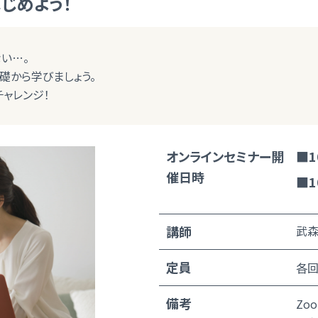
はじめよう！
ない…。
礎から学びましょう。
チャレンジ！
オンラインセミナー開
■1
催日時
■1
講師
武森
定員
各回
備考
Zo