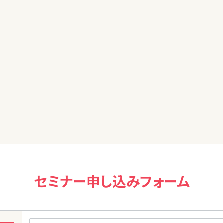
だ内容で、若干眠くなってしまってあやうくついていけなくなりかけ
身について知れば知るほど、投資の面白さにも気が付いていけるよ
全然違っていくのだろうなと改めて感じた講座でもありました。少
いと思います。
セミナー申し込みフォーム