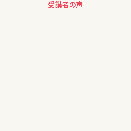
受講者の声
60代男性
もっとくわしく知りたいです。
60代女性
もっと若い時に勉強しておくべきだと思いました。ごていねいに
ありがとうございました。
担当FPより
学ぶタイミングは人それぞれです。
人生の旅はまたまだ続きますので、引き続きセミナーで知識を
習得し
マネープランに役立てていただければ幸いです。