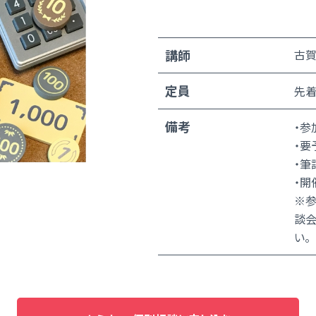
講師
古賀
定員
先着
備考
・参
・要
・筆
・開
※参
談会
い。