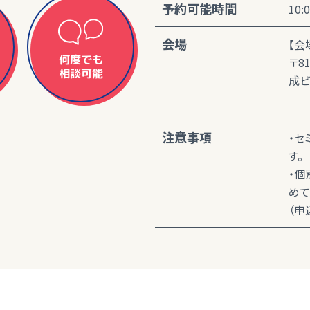
予約可能時間
10:
会場
【会
何度でも
〒8
相談可能
成ビ
注意事項
・セ
す。
・個
めて
（申