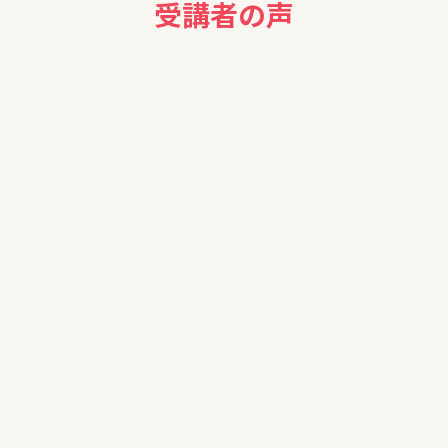
受講者の声
自分で勉強してから、ネット証券で、NISAを始めたいと思います。
わかった気分になったのですが実はわかっていないと思います。なか
後ぜひ、実行できたら、と思いました。