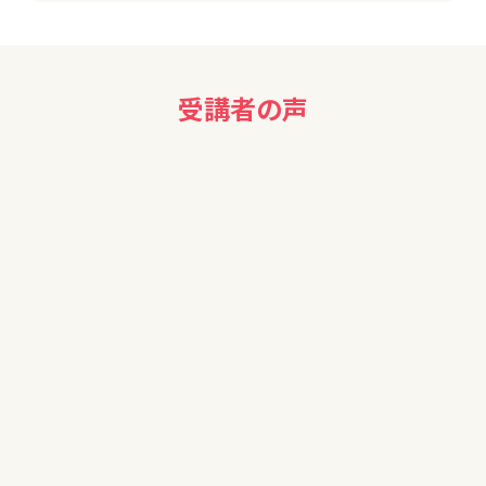
受講者の声
40代女性
わかりやすい説明で、大変勉強になりました。ありがとうござい
ました。
50代男性
本日はどうもありがとうございました。初歩から学べて大変良
かったです。個別相談会は、改めて検討します。
50代女性
こんな有益な情報を無料で配信していただけるのが不思議で