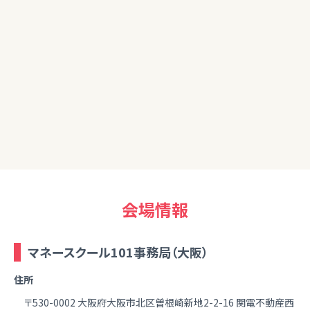
もありありがたく聞かせていただきました。
聞いておわりだと忘れてしまうので振り返りもしたいと思いま
す。
80代
初めての内容であり、復習して機会があれば又参加したい。
会場情報
マネースクール101事務局（大阪）
住所
〒530-0002 大阪府大阪市北区曽根崎新地2-2-16 関電不動産西