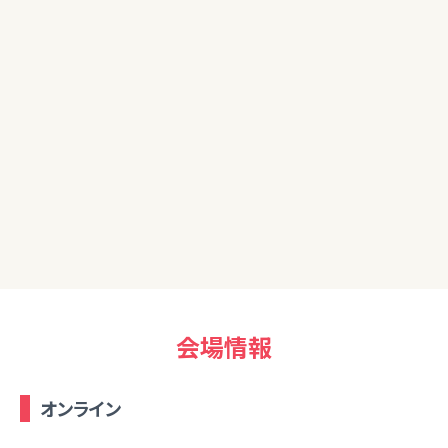
金融リテラシーが無く、NISA等の資産運用を行っていないの
で、参加させていただきました。
STEP2 にも参加させていただく予定ですので、引き続き宜し
くお願い致します。
40代
お金について知識がないので今回受けられて参考になりまし
た。ありがとうございました。
会場情報
オンライン