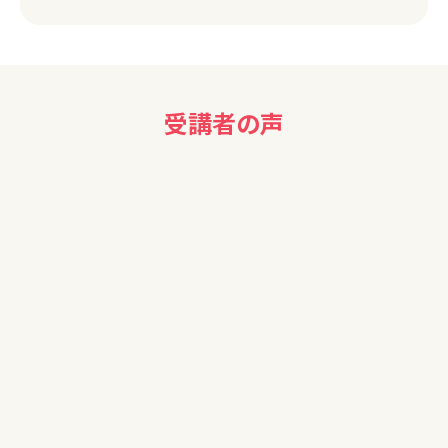
受講者の声
40代女性
参考になりました。ありがとうございました。
50代男性
貴重なお話ありがとうございました。お話しいただいた内容を
自分に照らし合わせて、今後のNISA運用を考えたいと思いま
す。
50代男性