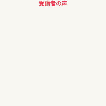
受講者の声
50代女性
投資に関してはリスクしか頭になく、無関係なものと思ってお
りましたが、少し運用してもよいのかなあと考えるようになりま
した。
よく知れば怖くないのかも…ありがとうございました。
50代女性
初めて伺う話も多く、大変勉強になりました。ありがとうござい
ました！
50代女性
経済のことを全く知識のない状態で受講しました。
常識的な用語すらも知らないもので、知らない分からない話し
もありましたが、理解が深まりました。ありがとうございまし