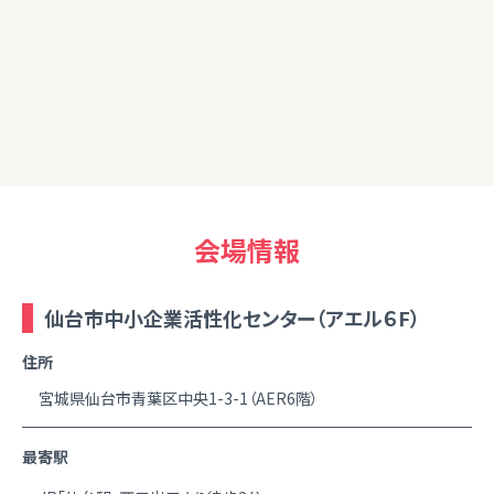
20代女性
改めて資産運用の重要性を感じました。自分でも色々と勉強
しつつ今日学んだことを生かしてチャレンジしていきたいです。
ありがとうございました。
会場情報
仙台市中小企業活性化センター（アエル６F）
住所
宮城県仙台市青葉区中央1-3-1（AER6階）
最寄駅