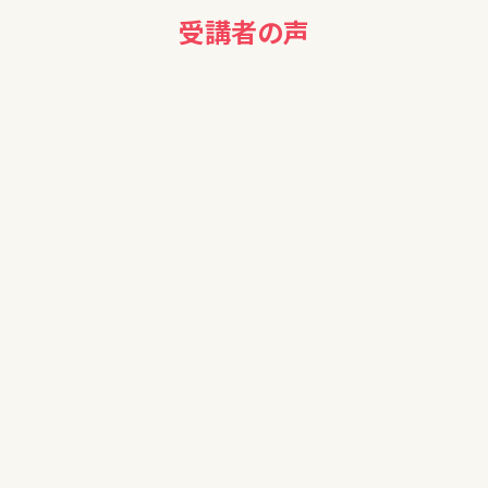
受講者の声
40代女性
参考になりました。ありがとうございました。
50代男性
貴重なお話ありがとうございました。お話しいただいた内容を
自分に照らし合わせて、今後のNISA運用を考えたいと思いま
す。
50代男性
金融リテラシーが無く、NISA等の資産運用を行っていないの
で、参加させていただきました。
STEP2 にも参加させていただく予定ですので、引き続き宜し
くお願い致します。