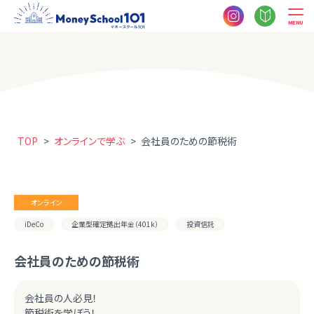
MENU
TOP
>
オンラインで学ぶ
>
会社員のための節税術
オンライン
iDeCo
企業型確定拠出年金（401k）
投資信託
会社員のための節税術
会社員の人必見！
節税術を学ぼう！