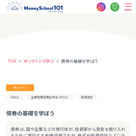
MENU
TOP
>
オンラインで学ぶ
>
債券の基礎を学ぼう
オンライン
iDeCo
企業型確定拠出年金（401k）
投資信託
債券の基礎を学ぼう
債券は、国や企業などの発行体が、投資家から資金を借り入れ
るために発行する有価証券ですが、株式や投資信託などに比