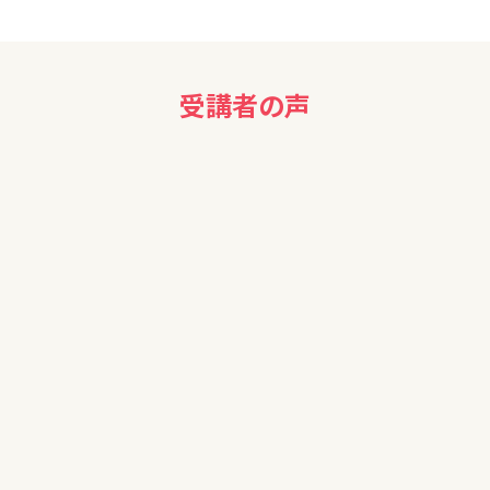
受講者の声
50代男性
貴重なお話ありがとうございます。金融の勉強をする機会も無
く金融リテラシーが低いので、大変参考になっております。
教えていただいた内容を自分と照らし合わせ、今後NISA運用
をするか検討をしていこうと思います。講話ありがとうございま
した。
40代女性
参考になりました。ありがとうございました。