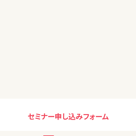
50代男性
貴重なお話ありがとうございました。お話しいただいた内容を
自分に照らし合わせて、今後のNISA運用を考えたいと思いま
す。
50代男性
金融リテラシーが無く、NISA等の資産運用を行っていないの
で、参加させていただきました。
STEP2 にも参加させていただく予定ですので、引き続き宜し
くお願い致します。
セミナー申し込みフォーム