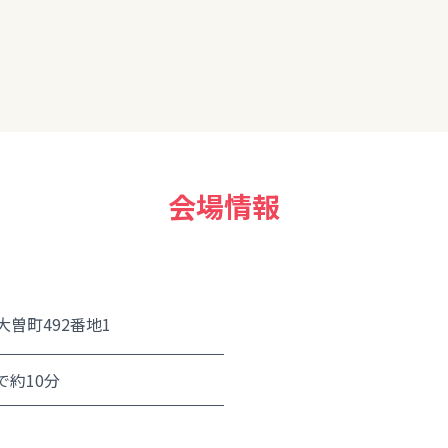
集、勉強したいと思います。
会場情報
曽町492番地1
で約10分