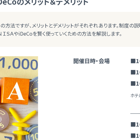
DeCoのメリット＆デメリット
運用の方法ですが、メリットとデメリットがそれぞれあります。制度の
ＳＡやiDeCoを賢く使っていくための方法を解説します。
開催日時・会場
■1
■1
■1
ホテ
■1
■1