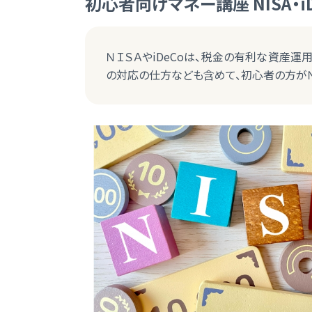
初心者向けマネー講座 NISA・i
ＮＩＳＡやiDeCoは、税金の有利な資産
の対応の仕方なども含めて、初心者の方がＮＩ