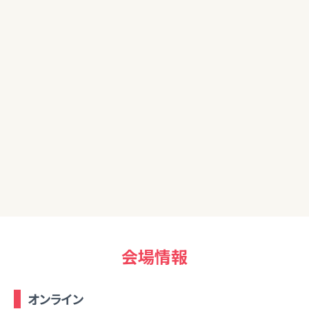
珍しい投資のお話も聞けてよかった。
女性
いつものようにわかりやすく説明していただけたので良かった
です。
50代女性
今後の資産運用について考えることができた。
会場情報
オンライン