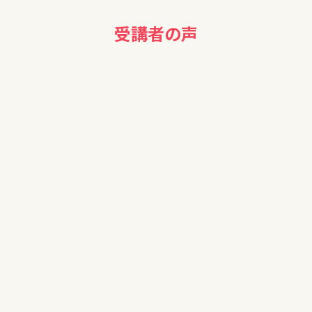
受講者の声
50代女性
変額保険について、初めてきくことばかりでした。少し考えてみ
ようと思いました。
担当FPより
コメントありがとうございます。
変額保険はあまり知られていないのかもしれませんね。保障を
確保しながら運用もできます。
詳しくは相談に来ていただいたときにお話しします。
女性