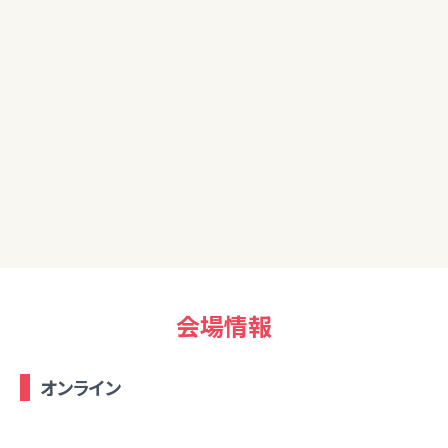
初めてこのような講座を受講しました。退職してこれから少し
ずつお金の勉強をしていきたいと思っています。ありがとうござ
いました。
50代男性
貴重なお話ありがとうございました。NISAのお話を伺いたいの
で、次回開催時参加させて頂きます。
会場情報
オンライン