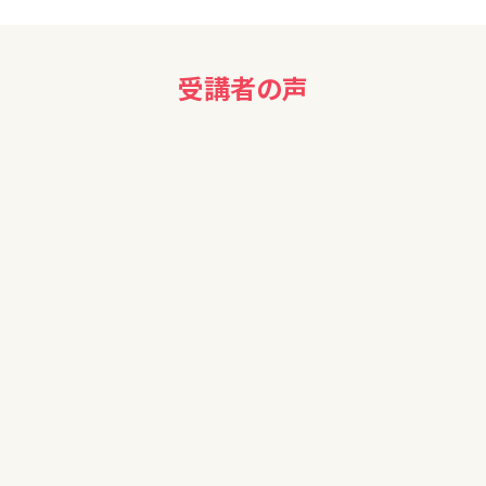
受講者の声
50代男性
金融リテラシーが無く、NISA等の資産運用を行っていないの
で、参加させていただきました。
STEP2 にも参加させていただく予定ですので、引き続き宜し
くお願い致します。
40代
お金について知識がないので今回受けられて参考になりまし
た。ありがとうございました。
60代女性