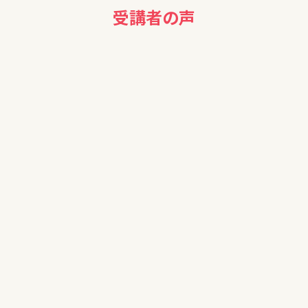
受講者の声
70代女性
保険を考え中だったので、勉強になりました。（入れる保険入れ
ない保険とあり）
歳もとっているので、これから資産を大事に勉強していきたい
と思っています。
50代女性
大変わかりやすかった。自宅に戻って家族と相談してみたい。
50代女性
改めてお金の知しきがない事をじっかんしました。大変勉強に
なりました。楽しかったです。