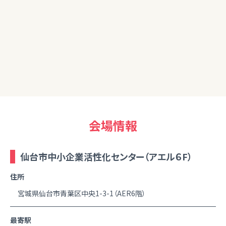
20代女性
改めて資産運用の重要性を感じました。自分でも色々と勉強
しつつ今日学んだことを生かしてチャレンジしていきたいです。
ありがとうございました。
会場情報
仙台市中小企業活性化センター（アエル６F）
住所
宮城県仙台市青葉区中央1-3-1（AER6階）
最寄駅