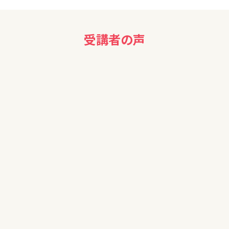
受講者の声
60代女性
おかげさまでまた少し整理が出来ました。分かりやすく説明し
ていただきありがとうございました。
次の機会も是非参加させていただきたいです。
20代女性
独学だとNISAの始め方などばかり目が行っていたので、お金
の仕組みや他の選択肢を知ることが出来ました。
とても分かりやすく学ぶことができました。
50代女性