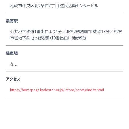
札幌市中央区北2条西7丁目 道民活動センタービル
最寄駅
公共地下歩道1番出口より4分／JR札幌駅南口：徒歩13分／札幌
市営地下鉄 さっぽろ駅（10番出口）：徒歩9分
駐車場
なし
アクセス
https://homepage.kaderu27.or.jp/intoro/access/index.html