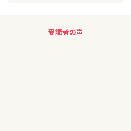
受講者の声
70代女性
保険を考え中だったので、勉強になりました。（入れる保険入れ
ない保険とあり）
歳もとっているので、これから資産を大事に勉強していきたい
と思っています。
50代女性
大変わかりやすかった。自宅に戻って家族と相談してみたい。