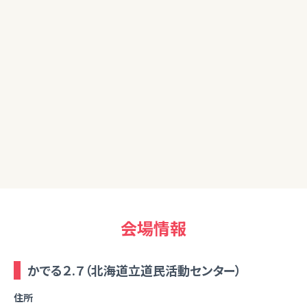
50代女性
改めてお金の知しきがない事をじっかんしました。大変勉強に
なりました。楽しかったです。
20代女性
改めて資産運用の重要性を感じました。自分でも色々と勉強
しつつ今日学んだことを生かしてチャレンジしていきたいです。
ありがとうございました。
会場情報
かでる２.７（北海道立道民活動センター）
住所