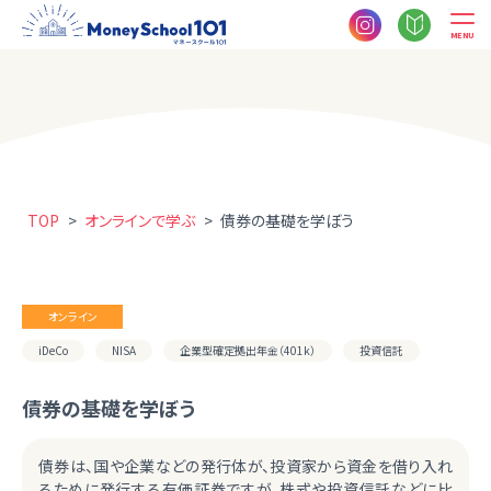
MENU
TOP
>
オンラインで学ぶ
>
債券の基礎を学ぼう
オンライン
iDeCo
NISA
企業型確定拠出年金（401k）
投資信託
債券の基礎を学ぼう
債券は、国や企業などの発行体が、投資家から資金を借り入れ
るために発行する有価証券ですが、株式や投資信託などに比