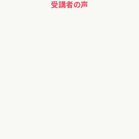
受講者の声
50代男性
金融リテラシーが無く、NISA等の資産運用を行っていないの
で、参加させていただきました。
STEP2 にも参加させていただく予定ですので、引き続き宜し
くお願い致します。
40代
お金について知識がないので今回受けられて参考になりまし
た。ありがとうございました。
60代女性
初心者で、少し難しい部分もありましたが、担当の方に相談し
ながら、NISAをやっていきたいです。ありがとうございました。