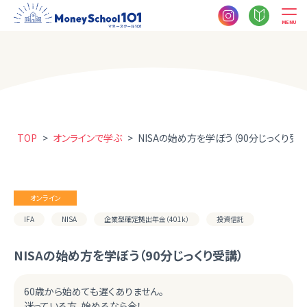
MENU
TOP
>
オンラインで学ぶ
>
NISAの始め方を学ぼう（90分じっくり受講
オンライン
IFA
NISA
企業型確定拠出年金（401k）
投資信託
NISAの始め方を学ぼう（90分じっくり受講）
60歳から始めても遅くありません。
迷っている方、始めるなら今！