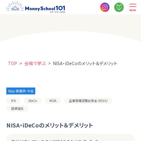
MENU
TOP
>
会場で学ぶ
>
NISA・iDeCoのメリット＆デメリット
松山・新居浜・今治
IFA
iDeCo
NISA
企業型確定拠出年金（401k）
投資信託
NISA・iDeCoのメリット＆デメリット