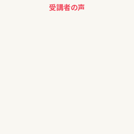
受講者の声
60代女性
ニュースの意味が少し理解できた。
40代女性
本日は有意義な時間を誠にありがとうございました!!大感謝
で全感謝です。
70代男性
今日お聞きした事を復修して対処したいと思いました。
60代男性
NISAで投資していますが、知らないことが多く、ためになりまし