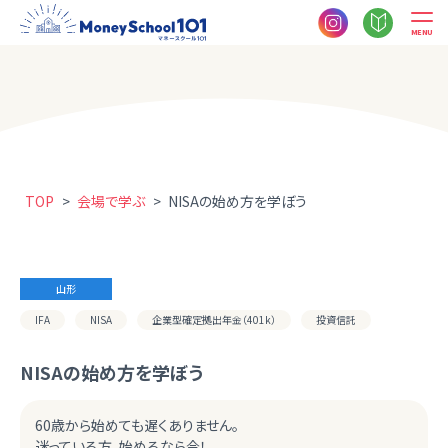
MENU
TOP
>
会場で学ぶ
>
NISAの始め方を学ぼう
山形
IFA
NISA
企業型確定拠出年金（401k）
投資信託
NISAの始め方を学ぼう
60歳から始めても遅くありません。
迷っている方、始めるなら今！