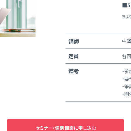
■5
ちよ
講師
中澤
定員
各回
備考
・参
・要
・筆
・開
セミナー・個別相談に申し込む