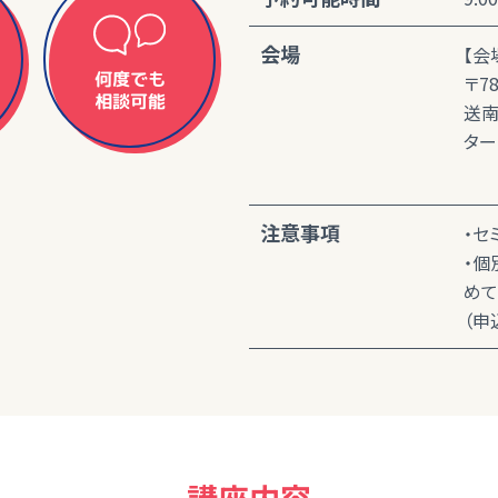
会場
【会
何度でも
〒7
相談可能
送南
ター
注意事項
・セ
・個
めて
（申