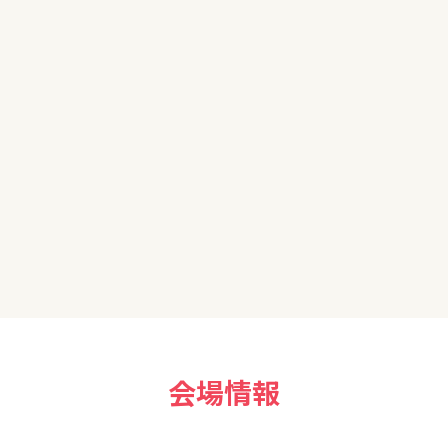
ました。大変勉強になりました。楽しかったです。
自分でも色々と勉強しつつ今日学んだことを生かしてチャレンジして
会場情報